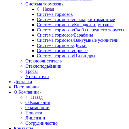
Система тормозов
Назад
Система тормозов
Система тормозов/накладки тормозные
Система тормозов/Колодки тормозные
Система тормозов/Скоба переднего тормоза
Система тормозов/Барабаны
Система тормозов/Вакуумные усилители
Система тормозов/Диски
Система тормозов/прочее
Система тормозов/Цилиндры
Стеклоочиститель
Стеклоподъёмник
Тросы
Утеплители
Доставка
Поставщики
О Компании
Назад
О Компании
О компании
Новости
Лицензии
Сотрудничество
Контакты