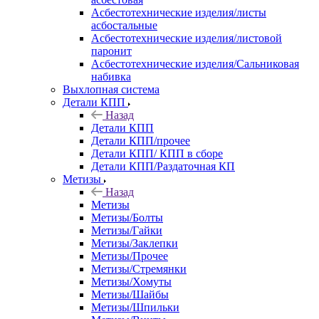
Асбестотехнические изделия/листы
асбостальные
Асбестотехнические изделия/листовой
паронит
Асбестотехнические изделия/Сальниковая
набивка
Выхлопная система
Детали КПП
Назад
Детали КПП
Детали КПП/прочее
Детали КПП/ КПП в сборе
Детали КПП/Раздаточная КП
Метизы
Назад
Метизы
Метизы/Болты
Метизы/Гайки
Метизы/Заклепки
Метизы/Прочее
Метизы/Стремянки
Метизы/Хомуты
Метизы/Шайбы
Метизы/Шпильки