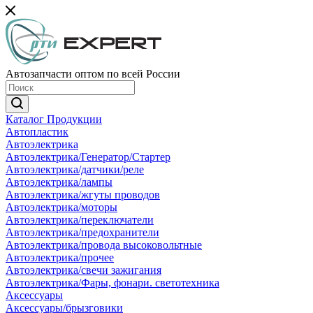
Автозапчасти оптом по всей России
Каталог Продукции
Автопластик
Автоэлектрика
Автоэлектрика/Генератор/Стартер
Автоэлектрика/датчики/реле
Автоэлектрика/лампы
Автоэлектрика/жгуты проводов
Автоэлектрика/моторы
Автоэлектрика/переключатели
Автоэлектрика/предохранители
Автоэлектрика/провода высоковольтные
Автоэлектрика/прочее
Автоэлектрика/свечи зажигания
Автоэлектрика/Фары, фонари. светотехника
Аксессуары
Аксессуары/брызговики