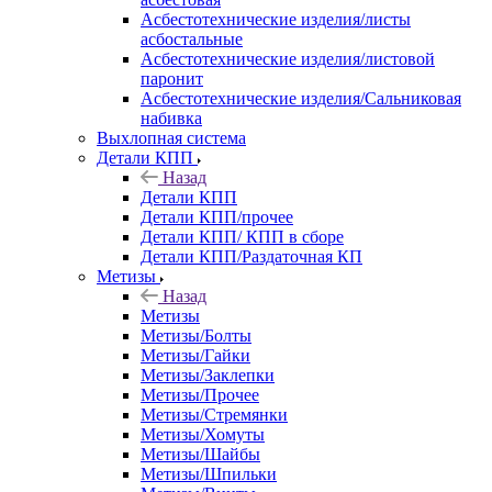
Асбестотехнические изделия/листы
асбостальные
Асбестотехнические изделия/листовой
паронит
Асбестотехнические изделия/Сальниковая
набивка
Выхлопная система
Детали КПП
Назад
Детали КПП
Детали КПП/прочее
Детали КПП/ КПП в сборе
Детали КПП/Раздаточная КП
Метизы
Назад
Метизы
Метизы/Болты
Метизы/Гайки
Метизы/Заклепки
Метизы/Прочее
Метизы/Стремянки
Метизы/Хомуты
Метизы/Шайбы
Метизы/Шпильки