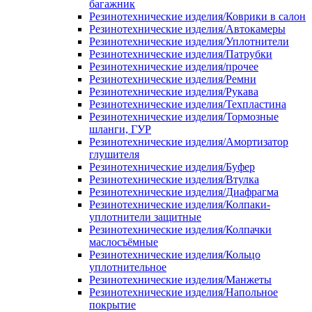
багажник
Резинотехнические изделия/Коврики в салон
Резинотехнические изделия/Автокамеры
Резинотехнические изделия/Уплотнители
Резинотехнические изделия/Патрубки
Резинотехнические изделия/прочее
Резинотехнические изделия/Ремни
Резинотехнические изделия/Рукава
Резинотехнические изделия/Техпластина
Резинотехнические изделия/Тормозные
шланги, ГУР
Резинотехнические изделия/Амортизатор
глушителя
Резинотехнические изделия/Буфер
Резинотехнические изделия/Втулка
Резинотехнические изделия/Диафрагма
Резинотехнические изделия/Колпаки-
уплотнители защитные
Резинотехнические изделия/Колпачки
маслосъёмные
Резинотехнические изделия/Кольцо
уплотнительное
Резинотехнические изделия/Манжеты
Резинотехнические изделия/Напольное
покрытие