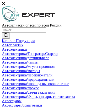
Автозапчасти оптом по всей России
Каталог Продукции
Автопластик
Автоэлектрика
Автоэлектрика/Генератор/Стартер
Автоэлектрика/датчики/реле
Автоэлектрика/лампы
Автоэлектрика/жгуты проводов
Автоэлектрика/моторы
Автоэлектрика/переключатели
Автоэлектрика/предохранители
Автоэлектрика/провода высоковольтные
Автоэлектрика/прочее
Автоэлектрика/свечи зажигания
Автоэлектрика/Фары, фонари. светотехника
Аксессуары
Аксессуары/брызговики