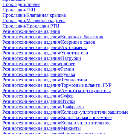
Прокладки/прочее
Прокладки/ГБЦ
Прокладки/Клапанная крышка
Прокладки/Масляного картера
Прокладки/Прокладки РТИ
Резинотехнические изделия
Резинотехнические изделия/Коврики в багажник
Резинотехнические изделия/Коврики в салон
Резинотехнические изделия/Автокамеры
Резинотехнические изделия/Уплотнители
Резинотехнические изделия/Патрубки
Резинотехнические изделия/прочее
Резинотехнические изделия/Ремни
Резинотехнические изделия/Рукава
Резинотехнические изделия/Техпластина
Резинотехнические изделия/Тормозные шланги, ГУР
Резинотехнические изделия/Амортизатор глушителя
Резинотехнические изделия/Буфер
Резинотехнические изделия/Втулка
Резинотехнические изделия/Диафрагма
Резинотехнические изделия/Колпаки-уплотнители защитные
Резинотехнические изделия/Колпачки маслосъёмные
Резинотехнические изделия/Кольцо уплотнительное
Резинотехнические изделия/Манжеты
Резинотехнические изделия/Напольное покрытие