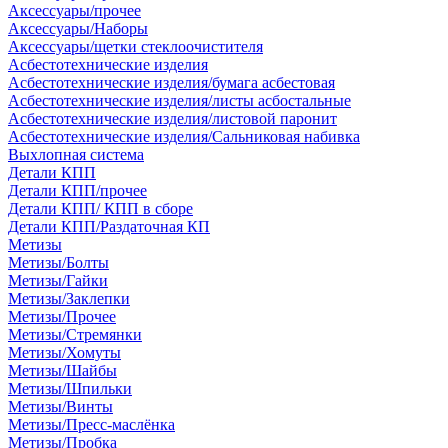
Аксессуары/прочее
Аксессуары/Наборы
Аксессуары/щетки стеклоочистителя
Асбестотехнические изделия
Асбестотехнические изделия/бумага асбестовая
Асбестотехнические изделия/листы асбостальные
Асбестотехнические изделия/листовой паронит
Асбестотехнические изделия/Сальниковая набивка
Выхлопная система
Детали КПП
Детали КПП/прочее
Детали КПП/ КПП в сборе
Детали КПП/Раздаточная КП
Метизы
Метизы/Болты
Метизы/Гайки
Метизы/Заклепки
Метизы/Прочее
Метизы/Стремянки
Метизы/Хомуты
Метизы/Шайбы
Метизы/Шпильки
Метизы/Винты
Метизы/Пресс-маслёнка
Метизы/Пробка