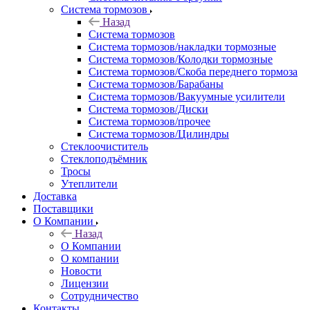
Система тормозов
Назад
Система тормозов
Система тормозов/накладки тормозные
Система тормозов/Колодки тормозные
Система тормозов/Скоба переднего тормоза
Система тормозов/Барабаны
Система тормозов/Вакуумные усилители
Система тормозов/Диски
Система тормозов/прочее
Система тормозов/Цилиндры
Стеклоочиститель
Стеклоподъёмник
Тросы
Утеплители
Доставка
Поставщики
О Компании
Назад
О Компании
О компании
Новости
Лицензии
Сотрудничество
Контакты