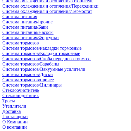
Система охлаждения и отопления/Отопитель
Система охлаждения и отопления/Переходники
Система охлаждения и отопления/Термостат
Система питания
Система питания/прочие
Система питания/Баки
Система питания/Насосы
Система питания/Форсунки
Система тормозов
Система тормозов/накладки тормозные
Система тормозов/Колодки тормозные
Система тормозов/Скоба переднего тормоза
Система тормозов/Барабаны
Система тормозов/Вакуумные усилители
Система тормозов/Диски
Система тормозов/прочее
Система тормозов/Цилиндры
Стеклоочиститель
Стеклоподъёмник
Тросы
Утеплители
Доставка
Поставщики
О Компании
О компании