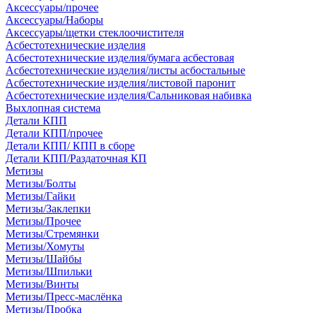
Аксессуары/прочее
Аксессуары/Наборы
Аксессуары/щетки стеклоочистителя
Асбестотехнические изделия
Асбестотехнические изделия/бумага асбестовая
Асбестотехнические изделия/листы асбостальные
Асбестотехнические изделия/листовой паронит
Асбестотехнические изделия/Сальниковая набивка
Выхлопная система
Детали КПП
Детали КПП/прочее
Детали КПП/ КПП в сборе
Детали КПП/Раздаточная КП
Метизы
Метизы/Болты
Метизы/Гайки
Метизы/Заклепки
Метизы/Прочее
Метизы/Стремянки
Метизы/Хомуты
Метизы/Шайбы
Метизы/Шпильки
Метизы/Винты
Метизы/Пресс-маслёнка
Метизы/Пробка