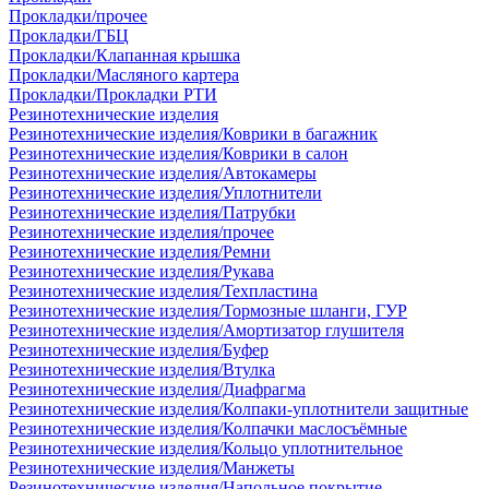
Прокладки/прочее
Прокладки/ГБЦ
Прокладки/Клапанная крышка
Прокладки/Масляного картера
Прокладки/Прокладки РТИ
Резинотехнические изделия
Резинотехнические изделия/Коврики в багажник
Резинотехнические изделия/Коврики в салон
Резинотехнические изделия/Автокамеры
Резинотехнические изделия/Уплотнители
Резинотехнические изделия/Патрубки
Резинотехнические изделия/прочее
Резинотехнические изделия/Ремни
Резинотехнические изделия/Рукава
Резинотехнические изделия/Техпластина
Резинотехнические изделия/Тормозные шланги, ГУР
Резинотехнические изделия/Амортизатор глушителя
Резинотехнические изделия/Буфер
Резинотехнические изделия/Втулка
Резинотехнические изделия/Диафрагма
Резинотехнические изделия/Колпаки-уплотнители защитные
Резинотехнические изделия/Колпачки маслосъёмные
Резинотехнические изделия/Кольцо уплотнительное
Резинотехнические изделия/Манжеты
Резинотехнические изделия/Напольное покрытие