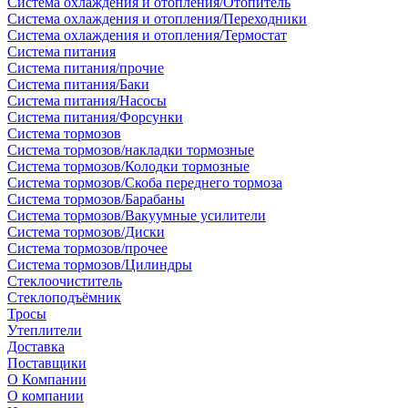
Система охлаждения и отопления/Отопитель
Система охлаждения и отопления/Переходники
Система охлаждения и отопления/Термостат
Система питания
Система питания/прочие
Система питания/Баки
Система питания/Насосы
Система питания/Форсунки
Система тормозов
Система тормозов/накладки тормозные
Система тормозов/Колодки тормозные
Система тормозов/Скоба переднего тормоза
Система тормозов/Барабаны
Система тормозов/Вакуумные усилители
Система тормозов/Диски
Система тормозов/прочее
Система тормозов/Цилиндры
Стеклоочиститель
Стеклоподъёмник
Тросы
Утеплители
Доставка
Поставщики
О Компании
О компании