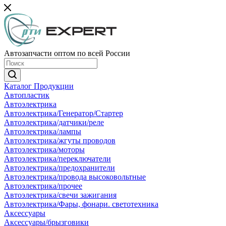
Автозапчасти оптом по всей России
Каталог Продукции
Автопластик
Автоэлектрика
Автоэлектрика/Генератор/Стартер
Автоэлектрика/датчики/реле
Автоэлектрика/лампы
Автоэлектрика/жгуты проводов
Автоэлектрика/моторы
Автоэлектрика/переключатели
Автоэлектрика/предохранители
Автоэлектрика/провода высоковольтные
Автоэлектрика/прочее
Автоэлектрика/свечи зажигания
Автоэлектрика/Фары, фонари. светотехника
Аксессуары
Аксессуары/брызговики