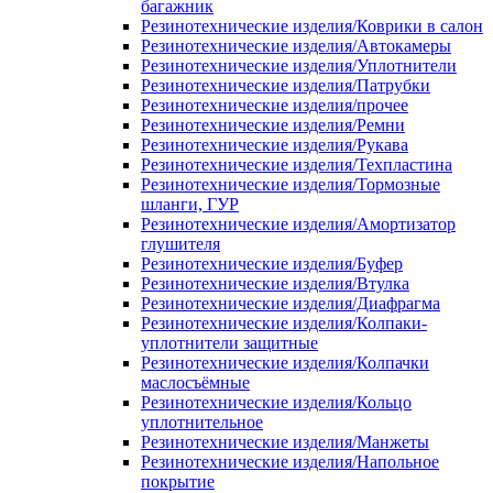
багажник
Резинотехнические изделия/Коврики в салон
Резинотехнические изделия/Автокамеры
Резинотехнические изделия/Уплотнители
Резинотехнические изделия/Патрубки
Резинотехнические изделия/прочее
Резинотехнические изделия/Ремни
Резинотехнические изделия/Рукава
Резинотехнические изделия/Техпластина
Резинотехнические изделия/Тормозные
шланги, ГУР
Резинотехнические изделия/Амортизатор
глушителя
Резинотехнические изделия/Буфер
Резинотехнические изделия/Втулка
Резинотехнические изделия/Диафрагма
Резинотехнические изделия/Колпаки-
уплотнители защитные
Резинотехнические изделия/Колпачки
маслосъёмные
Резинотехнические изделия/Кольцо
уплотнительное
Резинотехнические изделия/Манжеты
Резинотехнические изделия/Напольное
покрытие