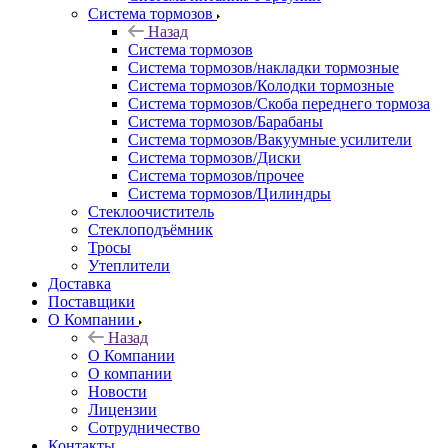
Система тормозов
Назад
Система тормозов
Система тормозов/накладки тормозные
Система тормозов/Колодки тормозные
Система тормозов/Скоба переднего тормоза
Система тормозов/Барабаны
Система тормозов/Вакуумные усилители
Система тормозов/Диски
Система тормозов/прочее
Система тормозов/Цилиндры
Стеклоочиститель
Стеклоподъёмник
Тросы
Утеплители
Доставка
Поставщики
О Компании
Назад
О Компании
О компании
Новости
Лицензии
Сотрудничество
Контакты