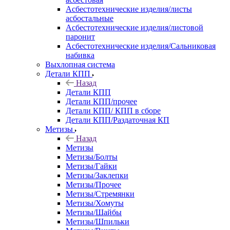
Асбестотехнические изделия/листы
асбостальные
Асбестотехнические изделия/листовой
паронит
Асбестотехнические изделия/Сальниковая
набивка
Выхлопная система
Детали КПП
Назад
Детали КПП
Детали КПП/прочее
Детали КПП/ КПП в сборе
Детали КПП/Раздаточная КП
Метизы
Назад
Метизы
Метизы/Болты
Метизы/Гайки
Метизы/Заклепки
Метизы/Прочее
Метизы/Стремянки
Метизы/Хомуты
Метизы/Шайбы
Метизы/Шпильки