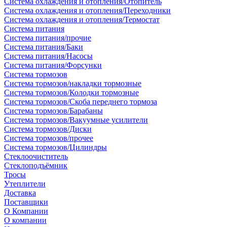
Система охлаждения и отопления/Отопитель
Система охлаждения и отопления/Переходники
Система охлаждения и отопления/Термостат
Система питания
Система питания/прочие
Система питания/Баки
Система питания/Насосы
Система питания/Форсунки
Система тормозов
Система тормозов/накладки тормозные
Система тормозов/Колодки тормозные
Система тормозов/Скоба переднего тормоза
Система тормозов/Барабаны
Система тормозов/Вакуумные усилители
Система тормозов/Диски
Система тормозов/прочее
Система тормозов/Цилиндры
Стеклоочиститель
Стеклоподъёмник
Тросы
Утеплители
Доставка
Поставщики
О Компании
О компании