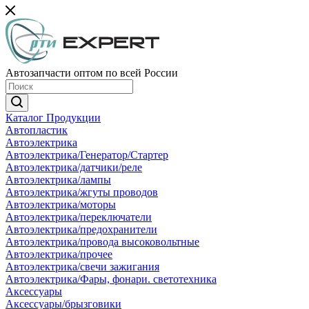
Автозапчасти оптом по всей России
Каталог Продукции
Автопластик
Автоэлектрика
Автоэлектрика/Генератор/Стартер
Автоэлектрика/датчики/реле
Автоэлектрика/лампы
Автоэлектрика/жгуты проводов
Автоэлектрика/моторы
Автоэлектрика/переключатели
Автоэлектрика/предохранители
Автоэлектрика/провода высоковольтные
Автоэлектрика/прочее
Автоэлектрика/свечи зажигания
Автоэлектрика/Фары, фонари. светотехника
Аксессуары
Аксессуары/брызговики