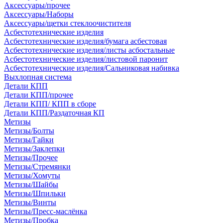
Аксессуары/прочее
Аксессуары/Наборы
Аксессуары/щетки стеклоочистителя
Асбестотехнические изделия
Асбестотехнические изделия/бумага асбестовая
Асбестотехнические изделия/листы асбостальные
Асбестотехнические изделия/листовой паронит
Асбестотехнические изделия/Сальниковая набивка
Выхлопная система
Детали КПП
Детали КПП/прочее
Детали КПП/ КПП в сборе
Детали КПП/Раздаточная КП
Метизы
Метизы/Болты
Метизы/Гайки
Метизы/Заклепки
Метизы/Прочее
Метизы/Стремянки
Метизы/Хомуты
Метизы/Шайбы
Метизы/Шпильки
Метизы/Винты
Метизы/Пресс-маслёнка
Метизы/Пробка