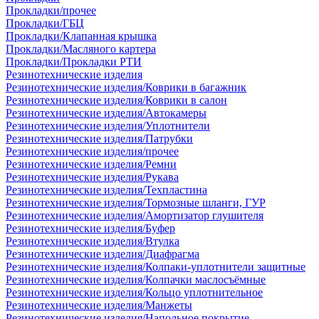
Прокладки/прочее
Прокладки/ГБЦ
Прокладки/Клапанная крышка
Прокладки/Масляного картера
Прокладки/Прокладки РТИ
Резинотехнические изделия
Резинотехнические изделия/Коврики в багажник
Резинотехнические изделия/Коврики в салон
Резинотехнические изделия/Автокамеры
Резинотехнические изделия/Уплотнители
Резинотехнические изделия/Патрубки
Резинотехнические изделия/прочее
Резинотехнические изделия/Ремни
Резинотехнические изделия/Рукава
Резинотехнические изделия/Техпластина
Резинотехнические изделия/Тормозные шланги, ГУР
Резинотехнические изделия/Амортизатор глушителя
Резинотехнические изделия/Буфер
Резинотехнические изделия/Втулка
Резинотехнические изделия/Диафрагма
Резинотехнические изделия/Колпаки-уплотнители защитные
Резинотехнические изделия/Колпачки маслосъёмные
Резинотехнические изделия/Кольцо уплотнительное
Резинотехнические изделия/Манжеты
Резинотехнические изделия/Напольное покрытие