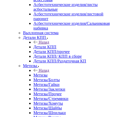
Асбестотехнические изделия/листы
асбостальные
Асбестотехнические изделия/листовой
паронит
Асбестотехнические изделия/Сальниковая
набивка
Выхлопная система
Детали КПП
Назад
Детали КПП
Детали КПП/прочее
Детали КПП/ КПП в сборе
Детали КПП/Раздаточная КП
Метизы
Назад
Метизы
Метизы/Болты
Метизы/Гайки
Метизы/Заклепки
Метизы/Прочее
Метизы/Стремянки
Метизы/Хомуты
Метизы/Шайбы
Метизы/Шпильки