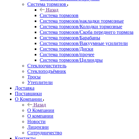
Система тормозов
Назад
Система тормозов
Система тормозов/накладки тормозные
Система тормозов/Колодки тормозные
Система тормозов/Скоба переднего тормоза
Система тормозов/Барабаны
Система тормозов/Вакуумные усилители
Система тормозов/Диски
Система тормозов/прочее
Система тормозов/Цилиндры
Стеклоочиститель
Стеклоподъёмник
Тросы
Утеплители
Доставка
Поставщики
О Компании
Назад
О Компании
О компании
Новости
Лицензии
Сотрудничество
Контакты