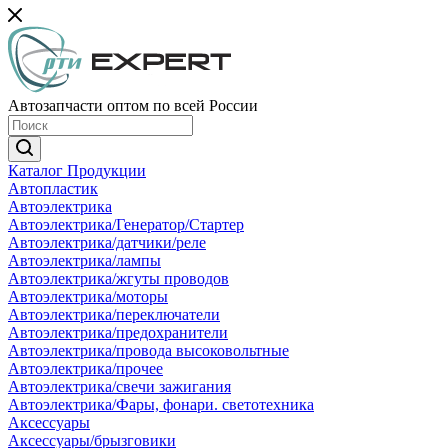
Автозапчасти оптом по всей России
Каталог Продукции
Автопластик
Автоэлектрика
Автоэлектрика/Генератор/Стартер
Автоэлектрика/датчики/реле
Автоэлектрика/лампы
Автоэлектрика/жгуты проводов
Автоэлектрика/моторы
Автоэлектрика/переключатели
Автоэлектрика/предохранители
Автоэлектрика/провода высоковольтные
Автоэлектрика/прочее
Автоэлектрика/свечи зажигания
Автоэлектрика/Фары, фонари. светотехника
Аксессуары
Аксессуары/брызговики