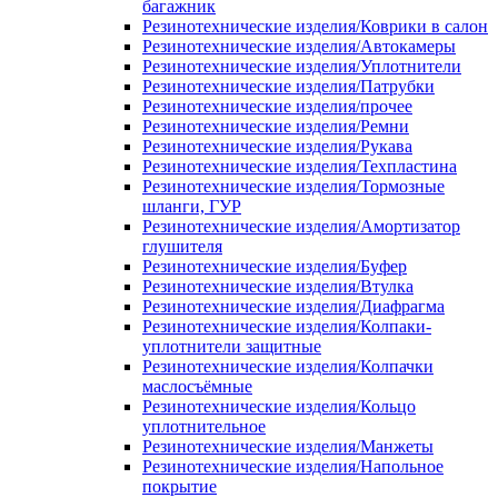
багажник
Резинотехнические изделия/Коврики в салон
Резинотехнические изделия/Автокамеры
Резинотехнические изделия/Уплотнители
Резинотехнические изделия/Патрубки
Резинотехнические изделия/прочее
Резинотехнические изделия/Ремни
Резинотехнические изделия/Рукава
Резинотехнические изделия/Техпластина
Резинотехнические изделия/Тормозные
шланги, ГУР
Резинотехнические изделия/Амортизатор
глушителя
Резинотехнические изделия/Буфер
Резинотехнические изделия/Втулка
Резинотехнические изделия/Диафрагма
Резинотехнические изделия/Колпаки-
уплотнители защитные
Резинотехнические изделия/Колпачки
маслосъёмные
Резинотехнические изделия/Кольцо
уплотнительное
Резинотехнические изделия/Манжеты
Резинотехнические изделия/Напольное
покрытие