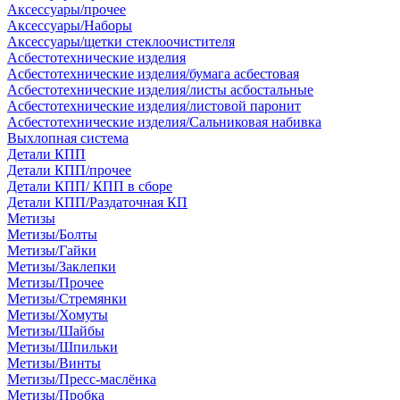
Аксессуары/прочее
Аксессуары/Наборы
Аксессуары/щетки стеклоочистителя
Асбестотехнические изделия
Асбестотехнические изделия/бумага асбестовая
Асбестотехнические изделия/листы асбостальные
Асбестотехнические изделия/листовой паронит
Асбестотехнические изделия/Сальниковая набивка
Выхлопная система
Детали КПП
Детали КПП/прочее
Детали КПП/ КПП в сборе
Детали КПП/Раздаточная КП
Метизы
Метизы/Болты
Метизы/Гайки
Метизы/Заклепки
Метизы/Прочее
Метизы/Стремянки
Метизы/Хомуты
Метизы/Шайбы
Метизы/Шпильки
Метизы/Винты
Метизы/Пресс-маслёнка
Метизы/Пробка