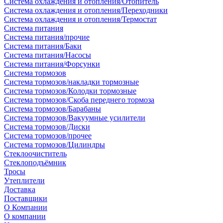
Система охлаждения и отопления/Отопитель
Система охлаждения и отопления/Переходники
Система охлаждения и отопления/Термостат
Система питания
Система питания/прочие
Система питания/Баки
Система питания/Насосы
Система питания/Форсунки
Система тормозов
Система тормозов/накладки тормозные
Система тормозов/Колодки тормозные
Система тормозов/Скоба переднего тормоза
Система тормозов/Барабаны
Система тормозов/Вакуумные усилители
Система тормозов/Диски
Система тормозов/прочее
Система тормозов/Цилиндры
Стеклоочиститель
Стеклоподъёмник
Тросы
Утеплители
Доставка
Поставщики
О Компании
О компании