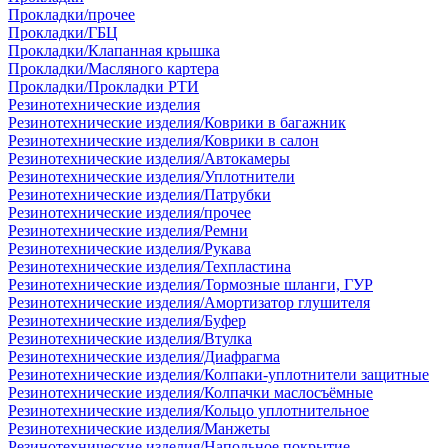
Прокладки/прочее
Прокладки/ГБЦ
Прокладки/Клапанная крышка
Прокладки/Масляного картера
Прокладки/Прокладки РТИ
Резинотехнические изделия
Резинотехнические изделия/Коврики в багажник
Резинотехнические изделия/Коврики в салон
Резинотехнические изделия/Автокамеры
Резинотехнические изделия/Уплотнители
Резинотехнические изделия/Патрубки
Резинотехнические изделия/прочее
Резинотехнические изделия/Ремни
Резинотехнические изделия/Рукава
Резинотехнические изделия/Техпластина
Резинотехнические изделия/Тормозные шланги, ГУР
Резинотехнические изделия/Амортизатор глушителя
Резинотехнические изделия/Буфер
Резинотехнические изделия/Втулка
Резинотехнические изделия/Диафрагма
Резинотехнические изделия/Колпаки-уплотнители защитные
Резинотехнические изделия/Колпачки маслосъёмные
Резинотехнические изделия/Кольцо уплотнительное
Резинотехнические изделия/Манжеты
Резинотехнические изделия/Напольное покрытие