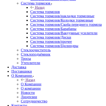
Система тормозов
Назад
Система тормозов
Система тормозов/накладки тормозные
Система тормозов/Колодки тормозные
Система тормозов/Скоба переднего тормоза
Система тормозов/Барабаны
Система тормозов/Вакуумные усилители
Система тормозов/Диски
Система тормозов/прочее
Система тормозов/Цилиндры
Стеклоочиститель
Стеклоподъёмник
Тросы
Утеплители
Доставка
Поставщики
О Компании
Назад
О Компании
О компании
Новости
Лицензии
Сотрудничество
Контакты