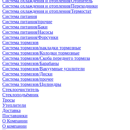
Система охлаждения и отопления/Отопитель
Система охлаждения и отопления/Переходники
Система охлаждения и отопления/Термостат
Система питания
Система питания/прочие
Система питания/Баки
Система питания/Насосы
Система питания/Форсунки
Система тормозов
Система тормозов/накладки тормозные
Система тормозов/Колодки тормозные
Система тормозов/Скоба переднего тормоза
Система тормозов/Барабаны
Система тормозов/Вакуумные усилители
Система тормозов/Диски
Система тормозов/прочее
Система тормозов/Цилиндры
Стеклоочиститель
Стеклоподъёмник
Тросы
Утеплители
Доставка
Поставщики
О Компании
О компании