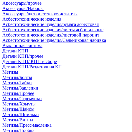
Аксессуары/прочее
Аксессуары/Наборы
Аксессуары/щетки стеклоочистителя
Асбестотехнические изделия
Асбестотехнические изделия/бумага асбестовая
Асбестотехнические изделия/листы асбостальные
Асбестотехнические изделия/листовой паронит
Асбестотехнические изделия/Сальниковая набивка
Выхлопная система
Детали КПП
Детали КПП/прочее
Детали КПП/ КПП в сборе
Детали КПП/Раздаточная КП
Метизы
Метизы/Болты
Метизы/Гайки
Метизы/Заклепки
Метизы/Прочее
Метизы/Стремянки
Метизы/Хомуты
Метизы/Шайбы
Метизы/Шпильки
Метизы/Винты
Метизы/Пресс-маслёнка
Метизы/Пробка