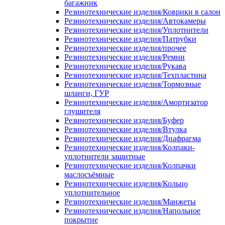
багажник
Резинотехнические изделия/Коврики в салон
Резинотехнические изделия/Автокамеры
Резинотехнические изделия/Уплотнители
Резинотехнические изделия/Патрубки
Резинотехнические изделия/прочее
Резинотехнические изделия/Ремни
Резинотехнические изделия/Рукава
Резинотехнические изделия/Техпластина
Резинотехнические изделия/Тормозные
шланги, ГУР
Резинотехнические изделия/Амортизатор
глушителя
Резинотехнические изделия/Буфер
Резинотехнические изделия/Втулка
Резинотехнические изделия/Диафрагма
Резинотехнические изделия/Колпаки-
уплотнители защитные
Резинотехнические изделия/Колпачки
маслосъёмные
Резинотехнические изделия/Кольцо
уплотнительное
Резинотехнические изделия/Манжеты
Резинотехнические изделия/Напольное
покрытие