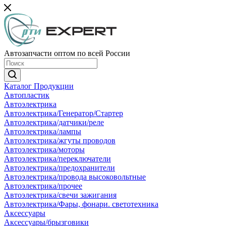
Автозапчасти оптом по всей России
Каталог Продукции
Автопластик
Автоэлектрика
Автоэлектрика/Генератор/Стартер
Автоэлектрика/датчики/реле
Автоэлектрика/лампы
Автоэлектрика/жгуты проводов
Автоэлектрика/моторы
Автоэлектрика/переключатели
Автоэлектрика/предохранители
Автоэлектрика/провода высоковольтные
Автоэлектрика/прочее
Автоэлектрика/свечи зажигания
Автоэлектрика/Фары, фонари. светотехника
Аксессуары
Аксессуары/брызговики