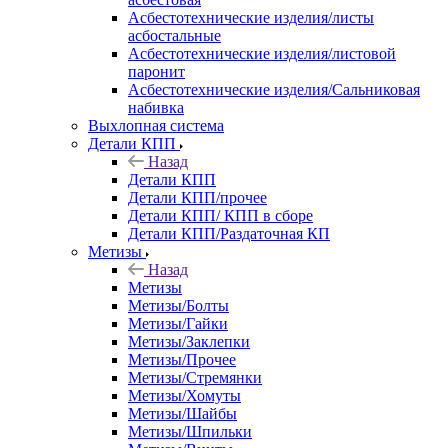
Асбестотехнические изделия/листы
асбостальные
Асбестотехнические изделия/листовой
паронит
Асбестотехнические изделия/Сальниковая
набивка
Выхлопная система
Детали КПП
Назад
Детали КПП
Детали КПП/прочее
Детали КПП/ КПП в сборе
Детали КПП/Раздаточная КП
Метизы
Назад
Метизы
Метизы/Болты
Метизы/Гайки
Метизы/Заклепки
Метизы/Прочее
Метизы/Стремянки
Метизы/Хомуты
Метизы/Шайбы
Метизы/Шпильки