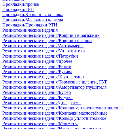
Прокладки/прочее
Прокладки/ГБЦ
Прокладки/Клапанная крышка
Прокладки/Масляного картера
Прокладки/Прокладки РТИ
Резинотехнические изделия
Резинотехнические изделия/Коврики в багажник
Резинотехнические изделия/Коврики в салон
Резинотехнические изделия/Автокамеры
Резинотехнические изделия/Уплотнители
Резинотехнические изделия/Патрубки
Резинотехнические изделия/прочее
Резинотехнические изделия/Ремни
Резинотехнические изделия/Рукава
Резинотехнические изделия/Техпластина
Резинотехнические изделия/Тормозные шланги, ГУР
Резинотехнические изделия/Амортизатор глушителя
Резинотехнические изделия/Буфер
Резинотехнические изделия/Втулка
Резинотехнические изделия/Диафрагма
Резинотехнические изделия/Колпаки-уплотнители защитные
Резинотехнические изделия/Колпачки маслосъёмные
Резинотехнические изделия/Кольцо уплотнительное
Резинотехнические изделия/Манжеты
Резинотехнические изделия/Напольное покрытие