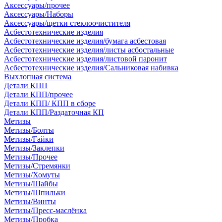
Аксессуары/прочее
Аксессуары/Наборы
Аксессуары/щетки стеклоочистителя
Асбестотехнические изделия
Асбестотехнические изделия/бумага асбестовая
Асбестотехнические изделия/листы асбостальные
Асбестотехнические изделия/листовой паронит
Асбестотехнические изделия/Сальниковая набивка
Выхлопная система
Детали КПП
Детали КПП/прочее
Детали КПП/ КПП в сборе
Детали КПП/Раздаточная КП
Метизы
Метизы/Болты
Метизы/Гайки
Метизы/Заклепки
Метизы/Прочее
Метизы/Стремянки
Метизы/Хомуты
Метизы/Шайбы
Метизы/Шпильки
Метизы/Винты
Метизы/Пресс-маслёнка
Метизы/Пробка