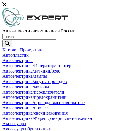
Автозапчасти оптом по всей России
Каталог Продукции
Автопластик
Автоэлектрика
Автоэлектрика/Генератор/Стартер
Автоэлектрика/датчики/реле
Автоэлектрика/лампы
Автоэлектрика/жгуты проводов
Автоэлектрика/моторы
Автоэлектрика/переключатели
Автоэлектрика/предохранители
Автоэлектрика/провода высоковольтные
Автоэлектрика/прочее
Автоэлектрика/свечи зажигания
Автоэлектрика/Фары, фонари. светотехника
Аксессуары
Аксессуары/брызговики