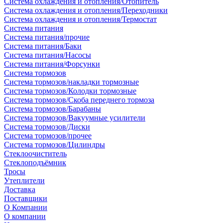
Система охлаждения и отопления/Отопитель
Система охлаждения и отопления/Переходники
Система охлаждения и отопления/Термостат
Система питания
Система питания/прочие
Система питания/Баки
Система питания/Насосы
Система питания/Форсунки
Система тормозов
Система тормозов/накладки тормозные
Система тормозов/Колодки тормозные
Система тормозов/Скоба переднего тормоза
Система тормозов/Барабаны
Система тормозов/Вакуумные усилители
Система тормозов/Диски
Система тормозов/прочее
Система тормозов/Цилиндры
Стеклоочиститель
Стеклоподъёмник
Тросы
Утеплители
Доставка
Поставщики
О Компании
О компании