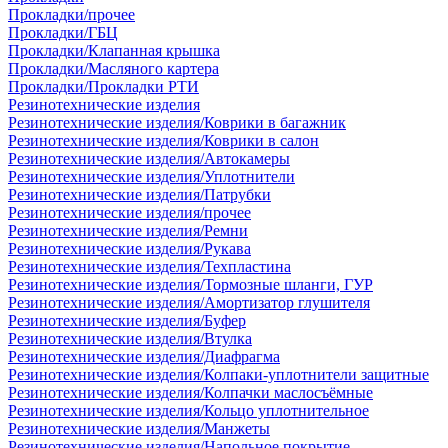
Прокладки/прочее
Прокладки/ГБЦ
Прокладки/Клапанная крышка
Прокладки/Масляного картера
Прокладки/Прокладки РТИ
Резинотехнические изделия
Резинотехнические изделия/Коврики в багажник
Резинотехнические изделия/Коврики в салон
Резинотехнические изделия/Автокамеры
Резинотехнические изделия/Уплотнители
Резинотехнические изделия/Патрубки
Резинотехнические изделия/прочее
Резинотехнические изделия/Ремни
Резинотехнические изделия/Рукава
Резинотехнические изделия/Техпластина
Резинотехнические изделия/Тормозные шланги, ГУР
Резинотехнические изделия/Амортизатор глушителя
Резинотехнические изделия/Буфер
Резинотехнические изделия/Втулка
Резинотехнические изделия/Диафрагма
Резинотехнические изделия/Колпаки-уплотнители защитные
Резинотехнические изделия/Колпачки маслосъёмные
Резинотехнические изделия/Кольцо уплотнительное
Резинотехнические изделия/Манжеты
Резинотехнические изделия/Напольное покрытие