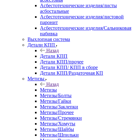
Асбестотехнические изделия/листы
асбостальные
Асбестотехнические изделия/листовой
паронит
Асбестотехнические изделия/Сальниковая
набивка
Выхлопная система
Детали КПП
Назад
Детали КПП
Детали КПП/прочее
Детали КПП/ КПП в сборе
Детали КПП/Раздаточная КП
Метизы
Назад
Метизы
Метизы/Болты
Метизы/Гайки
Метизы/Заклепки
Метизы/Прочее
Метизы/Стремянки
Метизы/Хомуты
Метизы/Шайбы
Метизы/Шпильки