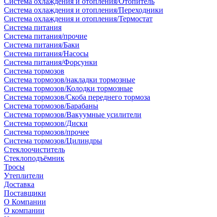
Система охлаждения и отопления/Отопитель
Система охлаждения и отопления/Переходники
Система охлаждения и отопления/Термостат
Система питания
Система питания/прочие
Система питания/Баки
Система питания/Насосы
Система питания/Форсунки
Система тормозов
Система тормозов/накладки тормозные
Система тормозов/Колодки тормозные
Система тормозов/Скоба переднего тормоза
Система тормозов/Барабаны
Система тормозов/Вакуумные усилители
Система тормозов/Диски
Система тормозов/прочее
Система тормозов/Цилиндры
Стеклоочиститель
Стеклоподъёмник
Тросы
Утеплители
Доставка
Поставщики
О Компании
О компании