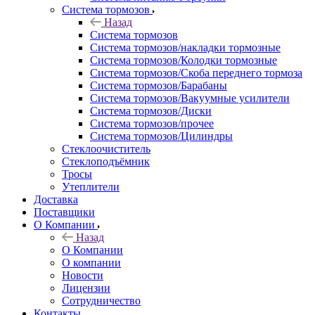
Система тормозов
Назад
Система тормозов
Система тормозов/накладки тормозные
Система тормозов/Колодки тормозные
Система тормозов/Скоба переднего тормоза
Система тормозов/Барабаны
Система тормозов/Вакуумные усилители
Система тормозов/Диски
Система тормозов/прочее
Система тормозов/Цилиндры
Стеклоочиститель
Стеклоподъёмник
Тросы
Утеплители
Доставка
Поставщики
О Компании
Назад
О Компании
О компании
Новости
Лицензии
Сотрудничество
Контакты