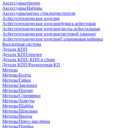
Аксессуары/прочее
Аксессуары/Наборы
Аксессуары/щетки стеклоочистителя
Асбестотехнические изделия
Асбестотехнические изделия/бумага асбестовая
Асбестотехнические изделия/листы асбостальные
Асбестотехнические изделия/листовой паронит
Асбестотехнические изделия/Сальниковая набивка
Выхлопная система
Детали КПП
Детали КПП/прочее
Детали КПП/ КПП в сборе
Детали КПП/Раздаточная КП
Метизы
Метизы/Болты
Метизы/Гайки
Метизы/Заклепки
Метизы/Прочее
Метизы/Стремянки
Метизы/Хомуты
Метизы/Шайбы
Метизы/Шпильки
Метизы/Винты
Метизы/Пресс-маслёнка
Метизы/Пробка