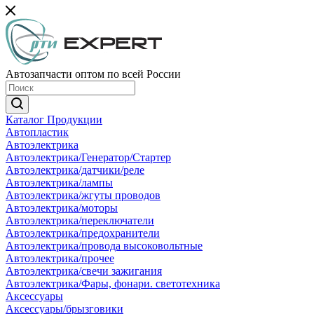
Автозапчасти оптом по всей России
Каталог Продукции
Автопластик
Автоэлектрика
Автоэлектрика/Генератор/Стартер
Автоэлектрика/датчики/реле
Автоэлектрика/лампы
Автоэлектрика/жгуты проводов
Автоэлектрика/моторы
Автоэлектрика/переключатели
Автоэлектрика/предохранители
Автоэлектрика/провода высоковольтные
Автоэлектрика/прочее
Автоэлектрика/свечи зажигания
Автоэлектрика/Фары, фонари. светотехника
Аксессуары
Аксессуары/брызговики