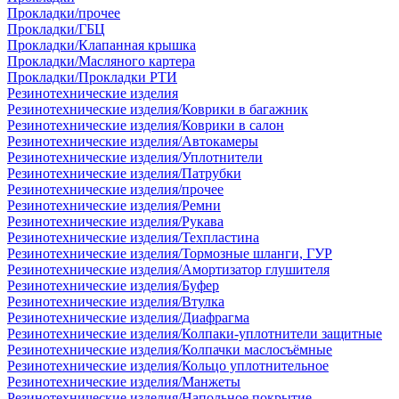
Прокладки/прочее
Прокладки/ГБЦ
Прокладки/Клапанная крышка
Прокладки/Масляного картера
Прокладки/Прокладки РТИ
Резинотехнические изделия
Резинотехнические изделия/Коврики в багажник
Резинотехнические изделия/Коврики в салон
Резинотехнические изделия/Автокамеры
Резинотехнические изделия/Уплотнители
Резинотехнические изделия/Патрубки
Резинотехнические изделия/прочее
Резинотехнические изделия/Ремни
Резинотехнические изделия/Рукава
Резинотехнические изделия/Техпластина
Резинотехнические изделия/Тормозные шланги, ГУР
Резинотехнические изделия/Амортизатор глушителя
Резинотехнические изделия/Буфер
Резинотехнические изделия/Втулка
Резинотехнические изделия/Диафрагма
Резинотехнические изделия/Колпаки-уплотнители защитные
Резинотехнические изделия/Колпачки маслосъёмные
Резинотехнические изделия/Кольцо уплотнительное
Резинотехнические изделия/Манжеты
Резинотехнические изделия/Напольное покрытие