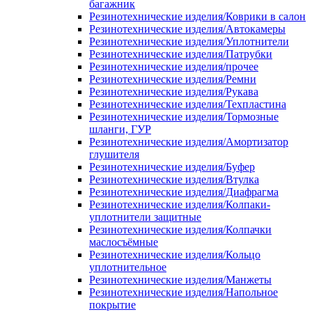
багажник
Резинотехнические изделия/Коврики в салон
Резинотехнические изделия/Автокамеры
Резинотехнические изделия/Уплотнители
Резинотехнические изделия/Патрубки
Резинотехнические изделия/прочее
Резинотехнические изделия/Ремни
Резинотехнические изделия/Рукава
Резинотехнические изделия/Техпластина
Резинотехнические изделия/Тормозные
шланги, ГУР
Резинотехнические изделия/Амортизатор
глушителя
Резинотехнические изделия/Буфер
Резинотехнические изделия/Втулка
Резинотехнические изделия/Диафрагма
Резинотехнические изделия/Колпаки-
уплотнители защитные
Резинотехнические изделия/Колпачки
маслосъёмные
Резинотехнические изделия/Кольцо
уплотнительное
Резинотехнические изделия/Манжеты
Резинотехнические изделия/Напольное
покрытие